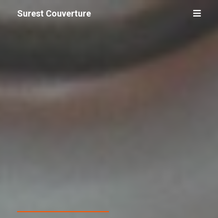
Surest Couverture
Isolation de toiture
dans le Val-d’Oise
(95)